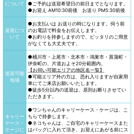
について
●ご予約は送迎希望日の前日までとなります。
●お迎え AM10:30前後 お送り PM5:30前後
●お支払いは お送りの時になります。伺う前
送迎につ
のお電話で料金をお伝えします。
いて
●お釣りを持参しますので、ピッタリのご用意
がなくても大丈夫です。
●桶川市・上尾市・北本市・鴻巣市・菖蒲町・
伊奈町の、片道およそ20分範囲内。
【お伺い可能エリアの地区名一覧】
送迎可能
●可能エリア外の方は、恐れ入りますが自家用
地域
車にてご来店お願いいたします。
●徒歩5分以内の送迎は、原則お断りさせてい
ただきます。
●ワンちゃんのキャリーケース・ケージは、こ
キャリー
ちらで持参します。
ケース・
●ネコちゃんは、ご自宅のキャリーケースまた
ケージに
はバッグに入れて頂き、お迎えにあがる前にス