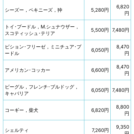
6,820
シーズー，ペキニーズ，狆
5,280円
円
トイ･プードル，M.シュナウザー，
5,500円
7,480円
スコティッシュ･テリア
ビション･フリーゼ，ミニチュア･プ
8,470
6,050円
ードル
円
8,470
アメリカン･コッカー
6,600円
円
ビーグル，フレンチ･ブルドッグ，
6,050円
7,480円
キャバリア
8,800
コーギー，柴犬
6,820円
円
9,350
シェルティ
7,260円
円